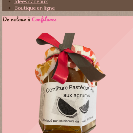
Idées cadeaux
Boutique en ligne
De retour à
Confitures