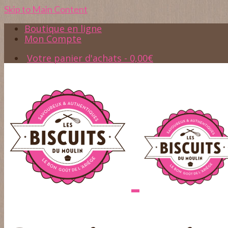
Skip to Main Content
Boutique en ligne
Mon Compte
Votre panier d'achats
-
0,00
€