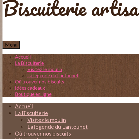
Biscuiterie artis
Menu
Accueil
La Biscuiterie
Visitez le moulin
La légende du Lantounet
Oû trouver nos biscuits
Idées cadeaux
Boutique en ligne
Accueil
La Biscuiterie
Visitez le moulin
La légende du Lantounet
Oû trouver nos biscuits