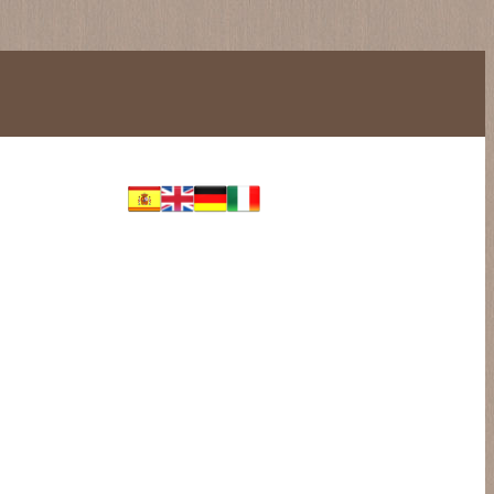
Accès
05.61.65.37.45