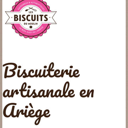
Biscuiterie
artisanale en
Ariège