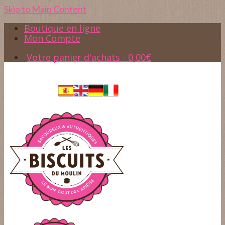
Skip to Main Content
Boutique en ligne
Mon Compte
Votre panier d'achats
-
0,00
€
Accès
05.61.65.37.45