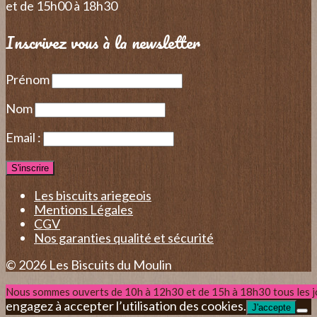
et de 15h00 à 18h30
Inscrivez vous à la newsletter
Prénom
Nom
Email :
Les biscuits ariegeois
Mentions Légales
CGV
Nos garanties qualité et sécurité
© 2026 Les Biscuits du Moulin
En continuant votre navigation sur le site, vous vous
Nous sommes ouverts de 10h à 12h30 et de 15h à 18h30 tous les j
engagez à accepter l’utilisation des cookies.
J'accepte