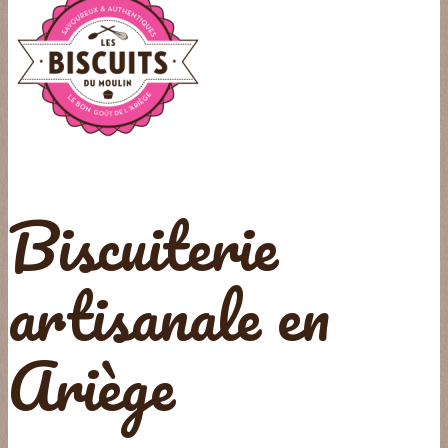
Biscuiterie
artisanale en
Ariège