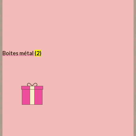
Boites métal
(2)