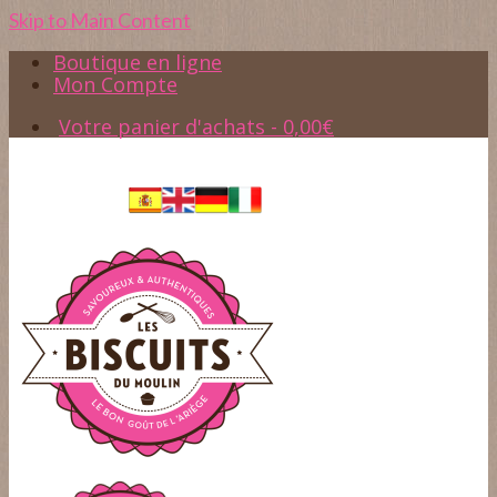
Skip to Main Content
Boutique en ligne
Mon Compte
Votre panier d'achats
-
0,00
€
Accès
05.61.65.37.45