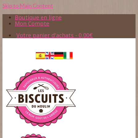
Skip to Main Content
Boutique en ligne
Mon Compte
Votre panier d'achats
-
0,00
€
Accès
05.61.65.37.45