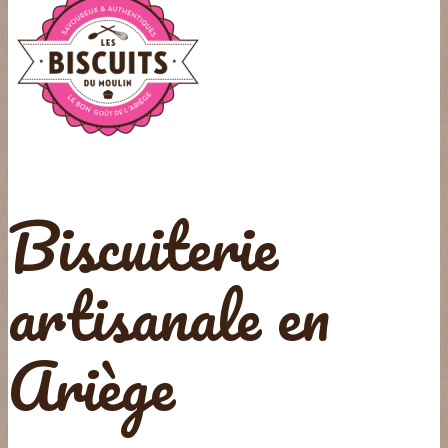
Biscuiterie
artisanale en
Ariège