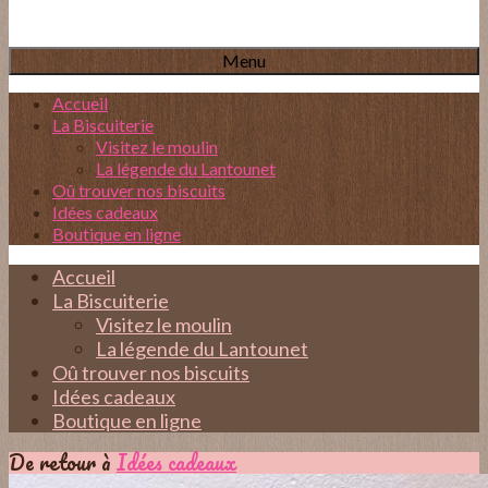
Menu
Accueil
La Biscuiterie
Visitez le moulin
La légende du Lantounet
Oû trouver nos biscuits
Idées cadeaux
Boutique en ligne
Accueil
La Biscuiterie
Visitez le moulin
La légende du Lantounet
Oû trouver nos biscuits
Idées cadeaux
Boutique en ligne
De retour à
Idées cadeaux