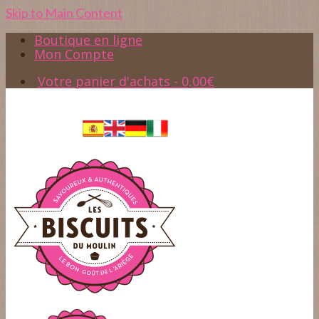
Skip to Main Content
Boutique en ligne
Mon Compte
Votre panier d'achats
-
0,00
€
Accès
05.61.65.37.45