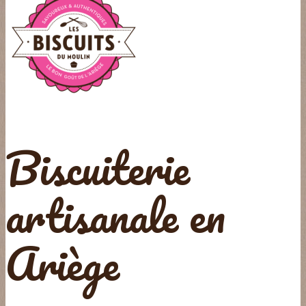
Biscuiterie
artisanale en
Ariège