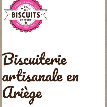
Biscuiterie
artisanale en
Ariège