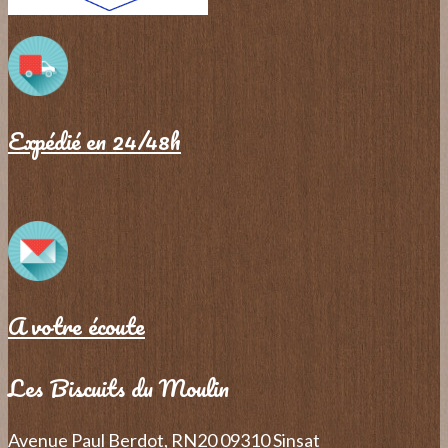
Expédié en 24/48h
A votre écoute
Les Biscuits du Moulin
Avenue Paul Berdot, RN20
09310 Sinsat