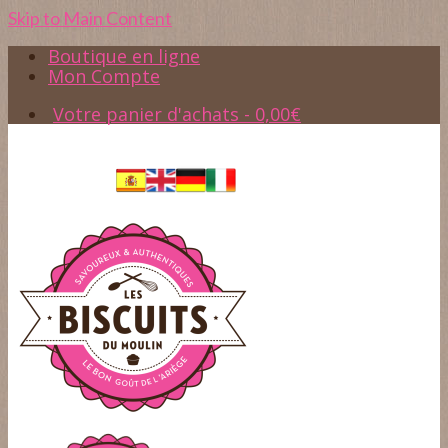
Skip to Main Content
Boutique en ligne
Mon Compte
Votre panier d'achats
-
0,00
€
Accès
05.61.65.37.45