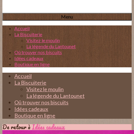
Menu
Accueil
La Biscuiterie
Visitez le moulin
La légende du Lantounet
Oû trouver nos biscuits
Idées cadeaux
Boutique en ligne
Accueil
La Biscuiterie
Visitez le moulin
La légende du Lantounet
Oû trouver nos biscuits
Idées cadeaux
Boutique en ligne
De retour à
Idées cadeaux