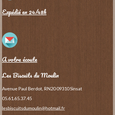
Expédié en 24/48h
A votre écoute
Les Biscuits du Moulin
Avenue Paul Berdot, RN20
09310 Sinsat
05.61.65.37.45
lesbiscuitsdumoulin@hotmail.fr