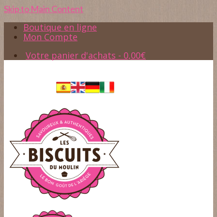
Skip to Main Content
Boutique en ligne
Mon Compte
Votre panier d'achats
-
0,00
€
Accès
05.61.65.37.45