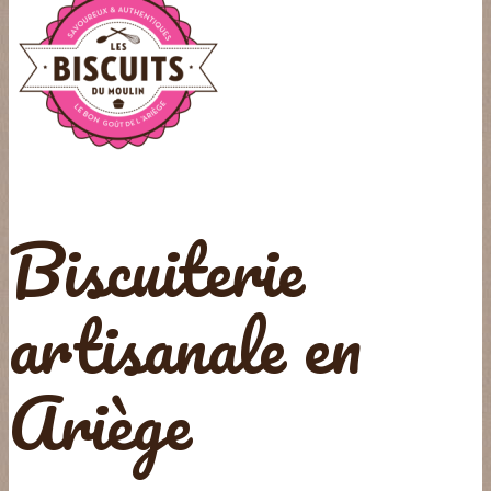
Biscuiterie
artisanale en
Ariège